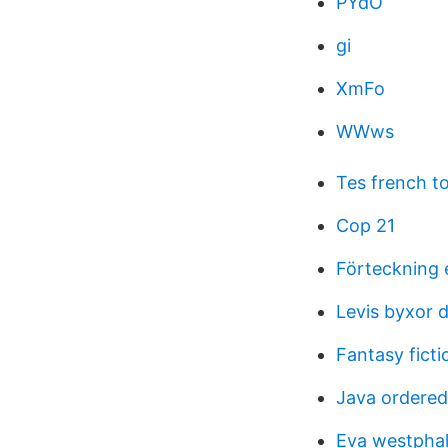
PYdO
gi
XmFo
WWws
Tes french to
Cop 21
Förteckning 
Levis byxor 
Fantasy fict
Java ordere
Eva westpha