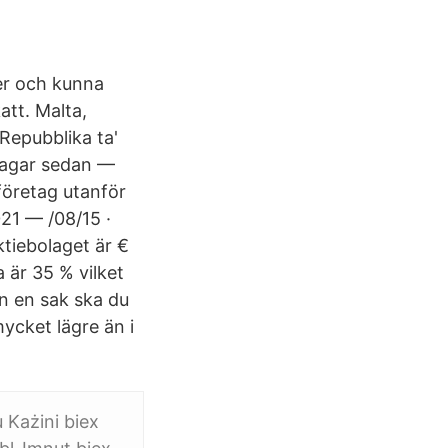
ger och kunna
att. Malta,
 Repubblika ta'
 dagar sedan —
 företag utanför
021 — /08/15 ·
ktiebolaget är €
 är 35 % vilket
en en sak ska du
mycket lägre än i
 Każini biex