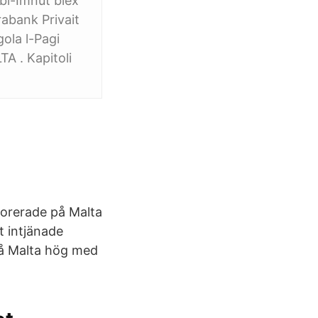
 bl-Imnut biex
arabank Privait
gola l-Pagi
TA . Kapitoli
porerade på Malta
t intjänade
 på Malta hög med