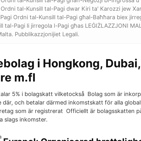
i Ordni tal-Kunsill tal-Pagi għan-Negozji bl-Ingrossa u
i Ordni tal-Kunsill tal-Pagi dwar Kiri ta' Karozzi jew X
l-Pagi Ordni tal-Kunsill tal-Pagi għal-Baħħara biex jirre
ll tal-Pagi li jirregola l-Pagi għas LEĠIŻLAZZJONI MAL
 Malta. Pubblikazzjonijiet Legali.
ebolag i Hongkong, Dubai,
re m.fl
talar 5% i bolagskatt vilketockså Bolag som är inkor
e där, och betalar därmed inkomstskatt för alla global
öretag som är registrerat Officiellt är bolagsskatten
a slags inkomster.