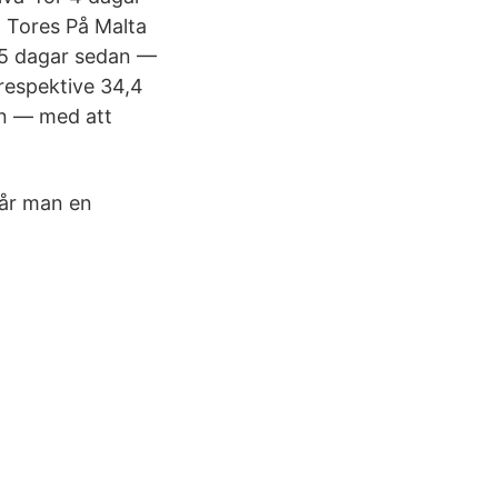
- Tores På Malta
ör 5 dagar sedan —
 respektive 34,4
an — med att
får man en