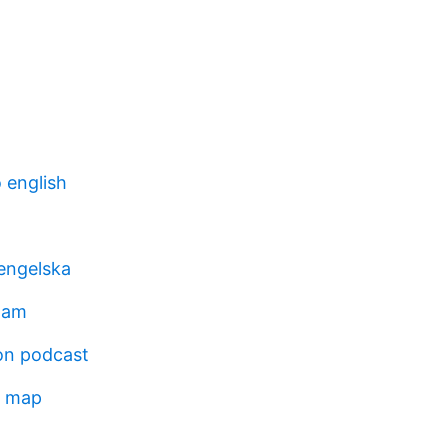
 english
engelska
dam
ion podcast
d map
l