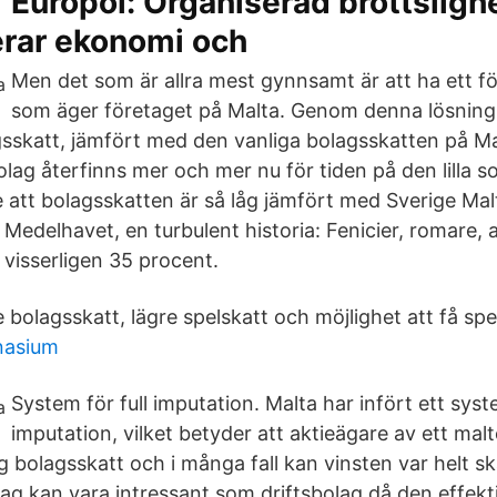
Europol: Organiserad brottsligh
rar ekonomi och
Men det som är allra mest gynnsamt är att ha ett fö
som äger företaget på Malta. Genom denna lösning
sskatt, jämfört med den vanliga bolagsskatten på Ma
ag återfinns mer och mer nu för tiden på den lilla so
 att bolagsskatten är så låg jämfört med Sverige Malt
i Medelhavet, en turbulent historia: Fenicier, romare, 
 visserligen 35 procent.
bolagsskatt, lägre spelskatt och möjlighet att få spel
nasium
System för full imputation. Malta har infört ett syste
imputation, vilket betyder att aktieägare av ett mal
bolagsskatt och i många fall kan vinsten var helt ska
lag kan vara intressant som driftsbolag då den effekt