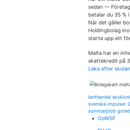
sedan — Företaga
betalar du 35 % i
När det gäller b
Holdingbolag ino
starta upp ett fö
Malta har en inh
skattekredit på 3
Leka efter skola
lanthandel skoklos
svenska impulser 2
sommarjobb goteb
OoWSF