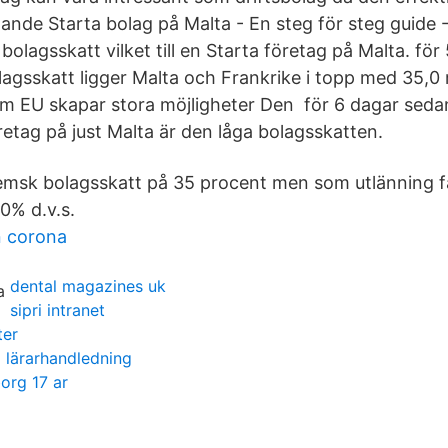
nde Starta bolag på Malta - En steg för steg guide 
 bolagsskatt vilket till en Starta företag på Malta. f
olagsskatt ligger Malta och Frankrike i topp med 35,0
m EU skapar stora möjligheter Den för 6 dagar sed
retag på just Malta är den låga bolagsskatten.
emsk bolagsskatt på 35 procent men som utlänning 
0% d.v.s.
n corona
dental magazines uk
sipri intranet
ter
 lärarhandledning
org 17 ar