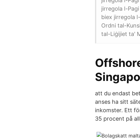
jirregola l-Pag
jirregola l-Pag
biex jirregola 
Ordni tal-Kunsi
tal-Liġijiet ta'
Offshor
Singapo
att du endast be
anses ha sitt sät
inkomster. Ett f
35 procent på all