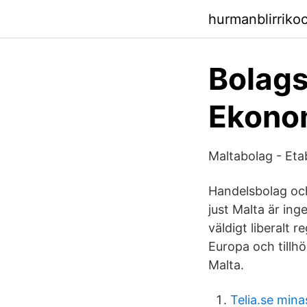
hurmanblirriko
Bolagss
Ekono
Maltabolag - Eta
Handelsbolag oc
just Malta är ing
väldigt liberalt 
Europa och tillhö
Malta.
Telia.se mina