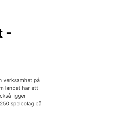
t -
in verksamhet på
m landet har ett
ckså ligger i
r 250 spelbolag på