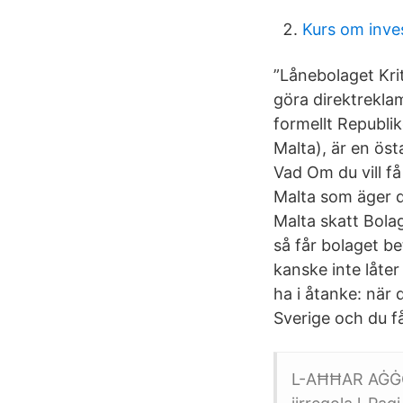
Kurs om inve
”Lånebolaget Krit
göra direktrekla
formellt Republik
Malta), är en öst
Vad Om du vill få
Malta som äger di
Malta skatt Bolag
så får bolaget be
kanske inte låter
ha i åtanke: när 
Sverige och du f
L-AĦĦAR AĠĠOR