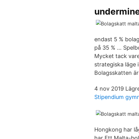
undermine
endast 5 % bolag
på 35 % … Spelbol
Mycket tack vare
strategiska läge 
Bolagsskatten är
4 nov 2019 Lägre 
Stipendium gym
Hongkong har låg 
har Ett Malta-bo