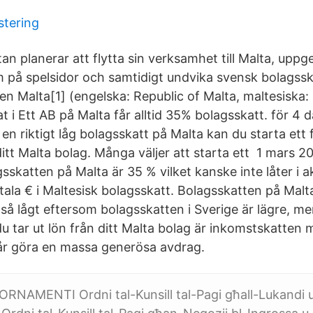
stering
an planerar att flytta sin verksamhet till Malta, upp
m på spelsidor och samtidigt undvika svensk bolagssk
en Malta[1] (engelska: Republic of Malta, maltesiska:
at i Ett AB på Malta får alltid 35% bolagsskatt. för 4
 en riktigt låg bolagsskatt på Malta kan du starta ett
tt Malta bolag. Många väljer att starta ett 1 mars 2
sskatten på Malta är 35 % vilket kanske inte låter i a
tala € i Maltesisk bolagsskatt. Bolagsskatten på Malta
 så lågt eftersom bolagsskatten i Sverige är lägre, m
du tar ut lön från ditt Malta bolag är inkomstskatten 
år göra en massa generösa avdrag.
NAMENTI Ordni tal-Kunsill tal-Pagi għall-Lukandi u