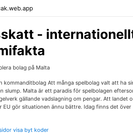
cak.web.app
katt - internationell
mifakta
blera bolag på Malta
h kommanditbolag Att många spelbolag valt att ha s
en slump. Malta är ett paradis för spelbolagen efterso
regelverk gällande vadslagning om pengar. Att landet o
r EU gör situationen ännu bättre. Idag finns det öve
sidor visa byt koder