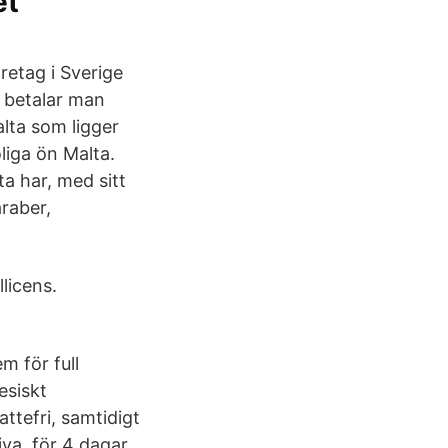
et
retag i Sverige
 betalar man
lta som ligger
liga ön Malta.
a har, med sitt
araber,
licens.
m för full
tesiskt
ttefri, samtidigt
iva för 4 dagar