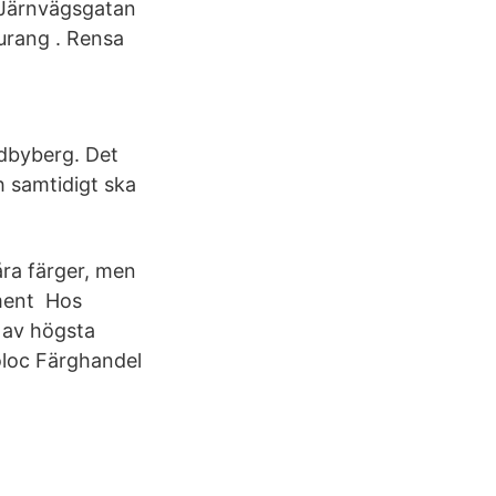
 Järnvägsgatan
aurang . Rensa
dbyberg. Det
h samtidigt ska
åra färger, men
iment Hos
g av högsta
roloc Färghandel