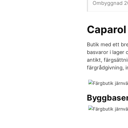
Ombyggnad 20
Caparol 
Butik med ett bre
basvaror i lager
antikt, färgsätt
färgrådgivning, 
Byggbase