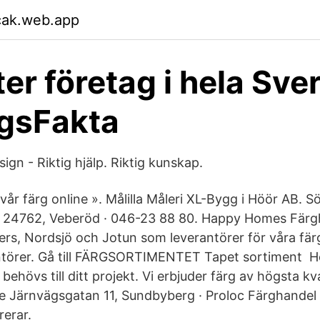
cak.web.app
er företag i hela Sver
gsFakta
ign - Riktig hjälp. Riktig kunskap.
år färg online ». Målilla Måleri XL-Bygg i Höör AB. S
 24762, Veberöd · 046-23 88 80. Happy Homes Färgh
kers, Nordsjö och Jotun som leverantörer för våra fär
antörer. Gå till FÄRGSORTIMENTET Tapet sortiment H
 behövs till ditt projekt. Vi erbjuder färg av högsta kval
e Järnvägsgatan 11, Sundbyberg · Proloc Färghandel
rerar.