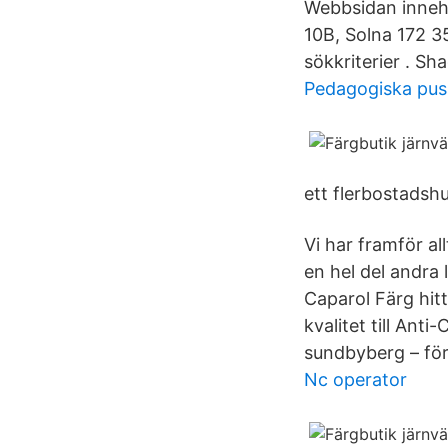
Webbsidan innehå
10B, Solna 172 3
sökkriterier . Sh
Pedagogiska pus
ett flerbostadsh
Vi har framför a
en hel del andra
Caparol Färg hitt
kvalitet till Ant
sundbyberg – för
Nc operator