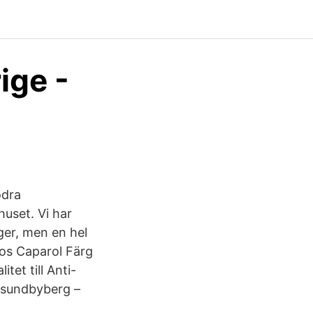
ige -
ödra
uset. Vi har
ger, men en hel
os Caparol Färg
itet till Anti-
 sundbyberg –