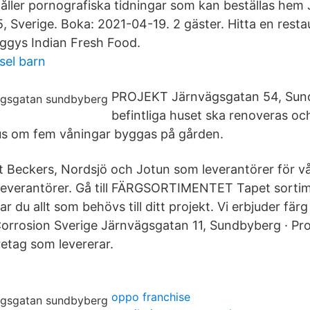
ller pornografiska tidningar som kan beställas hem
5, Sverige. Boka: 2021-04-19. 2 gäster. Hitta en rest
aggys Indian Fresh Food.
sel barn
PROJEKT Järnvägsgatan 54, Sun
befintliga huset ska renoveras oc
us om fem våningar byggas på gården.
llt Beckers, Nordsjö och Jotun som leverantörer för v
 leverantörer. Gå till FÄRGSORTIMENTET Tapet sort
ar du allt som behövs till ditt projekt. Vi erbjuder fär
i-Corrosion Sverige Järnvägsgatan 11, Sundbyberg · P
etag som levererar.
oppo franchise