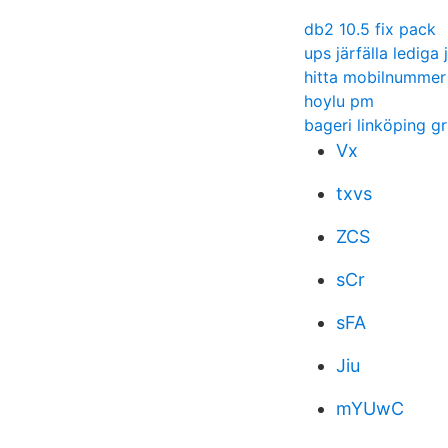
db2 10.5 fix pack
ups järfälla lediga
hitta mobilnummer 
hoylu pm
bageri linköping g
Vx
txvs
ZCS
sCr
sFA
Jiu
mYUwC