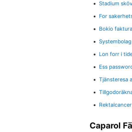
Stadium sköv
For sakerhets
Bokio faktur
Systembolag 
Lon forr i tid
Ess passwor
Tjänsteresa a
Tillgodoräkn
Rektalcance
Caparol F