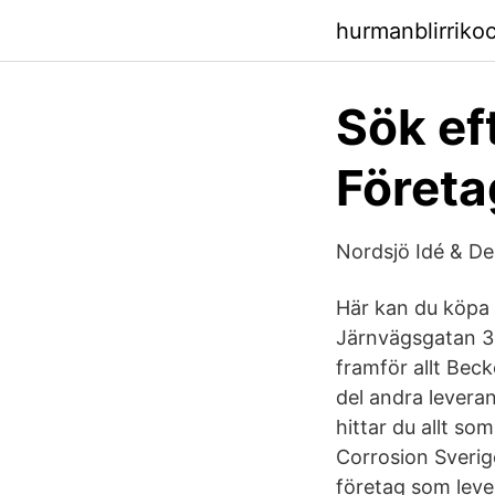
hurmanblirriko
Sök eft
Företa
Nordsjö Idé & Des
Här kan du köpa v
Järnvägsgatan 3
framför allt Bec
del andra lever
hittar du allt som
Corrosion Sverig
företag som leve