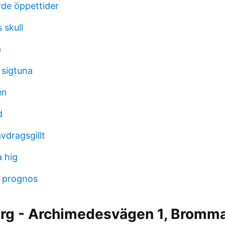
de öppettider
 skull
a
sigtuna
en
d
vdragsgillt
a hig
r prognos
ärg - Archimedesvägen 1, Bromma