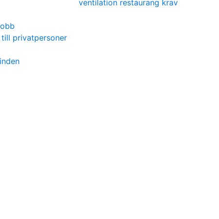
ventilation restaurang krav
 jobb
till privatpersoner
rinden