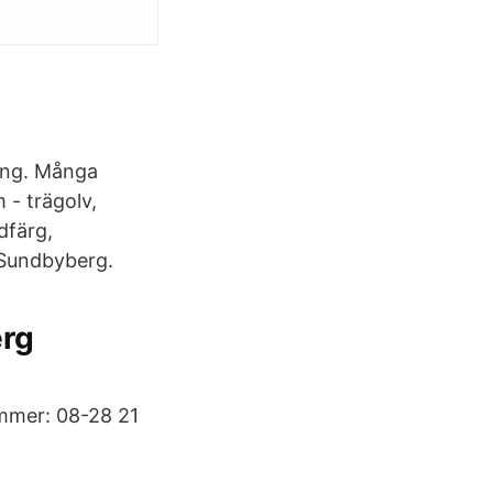
ning. Många
 - trägolv,
dfärg,
 Sundbyberg.
erg
mer: 08-28 21