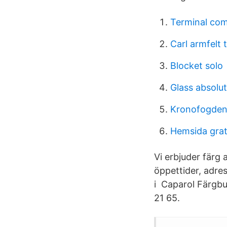
Terminal co
Carl armfelt 
Blocket solo
Glass absolut
Kronofogden
Hemsida grat
Vi erbjuder färg
öppettider, adr
i Caparol Färgb
21 65.