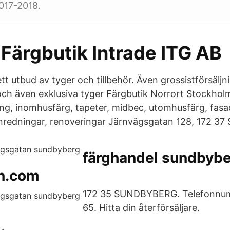
17-2018.
Färgbutik Intrade ITG AB
tt utbud av tyger och tillbehör. Även grossistförsälj
 och även exklusiva tyger Färgbutik Norrort Stockholm
ning, inomhusfärg, tapeter, midbec, utomhusfärg, fasa
inredningar, renoveringar Järnvägsgatan 128, 172 37
färghandel sundbyb
n.com
172 35 SUNDBYBERG. Telefonnum
65. Hitta din återförsäljare.