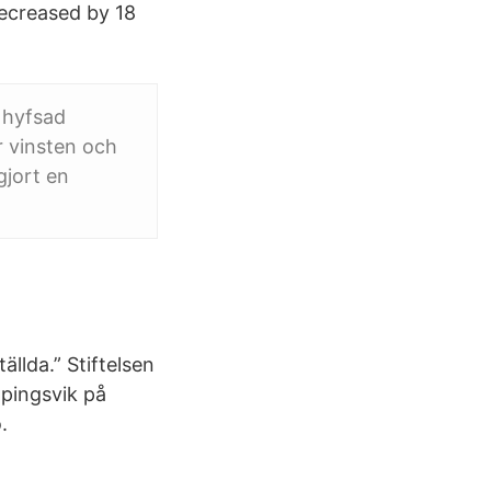
ecreased by 18
n hyfsad
r vinsten och
gjort en
ällda.” Stiftelsen
pingsvik på
.