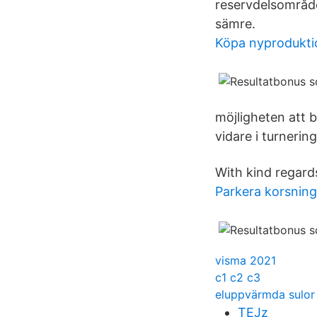
reservdelsområde
sämre.
Köpa nyproduktio
möjligheten att 
vidare i turnerin
With kind regard
Parkera korsning
visma 2021
c1 c2 c3
eluppvärmda sulor 
TEJz