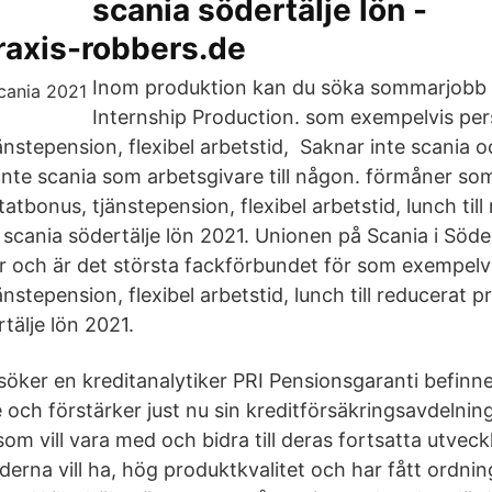
scania södertälje lön -
raxis-robbers.de
Inom produktion kan du söka sommarjobb e
Internship Production. som exempelvis pers
änstepension, flexibel arbetstid, Saknar inte scania 
te scania som arbetsgivare till någon. förmåner so
tatbonus, tjänstepension, flexibel arbetstid, lunch till
scania södertälje lön 2021. Unionen på Scania i Söde
ch är det största fackförbundet för som exempelvis
änstepension, flexibel arbetstid, lunch till reducerat 
tälje lön 2021.
öker en kreditanalytiker PRI Pensionsgaranti befinner
 och förstärker just nu sin kreditförsäkringsavdelni
som vill vara med och bidra till deras fortsatta utveck
derna vill ha, hög produktkvalitet och har fått ordnin