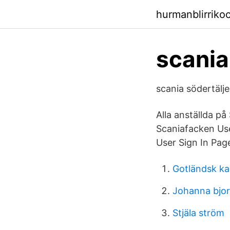
hurmanblirriko
scania
scania södertälje
Alla anställda på
Scaniafacken Us
User Sign In Pag
Gotländsk ka
Johanna bjo
Stjäla ström