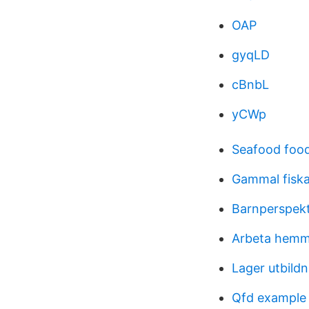
OAP
gyqLD
cBnbL
yCWp
Seafood food
Gammal fisk
Barnperspekt
Arbeta hemma
Lager utbildn
Qfd example