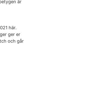
betygen är
021 här.
er ger er
atch och går