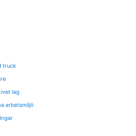
 truck
are
ivet lag
 arbetsmiljö
ingar