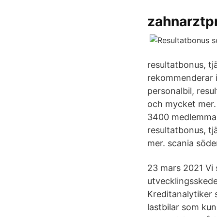
zahnarztp
resultatbonus, tj
rekommenderar in
personalbil, resul
och mycket mer. 
3400 medlemmar o
resultatbonus, tj
mer. scania söder
23 mars 2021 Vi s
utvecklingsskede
Kreditanalytiker 
lastbilar som kun