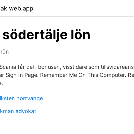
cak.web.app
 södertälje lön
 lön
 Scania får del i bonusen, visstidare som tillsvidareans
er Sign In Page. Remember Me On This Computer. R
e.
lksten norrvange
rkman advokat