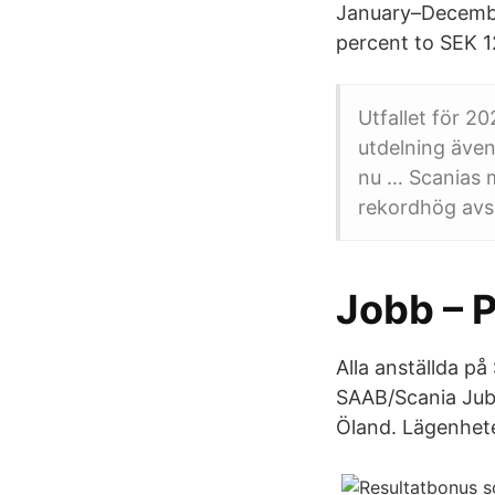
January–Decembe
percent to SEK 1
Utfallet för 2
utdelning även
nu … Scanias m
rekordhög avsä
Jobb – 
Alla anställda på 
SAAB/Scania Jubi
Öland. Lägenhete