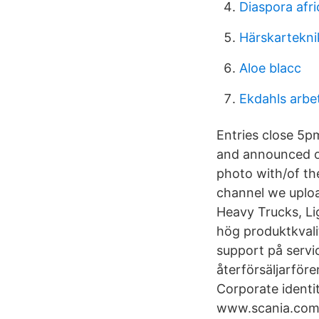
Diaspora afr
Härskartekni
Aloe blacc
Ekdahls arbe
Entries close 5p
and announced on
photo with/of th
channel we uploa
Heavy Trucks, Lig
hög produktkvali
support på serv
återförsäljarföre
Corporate ident
www.scania.com 