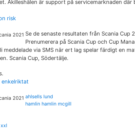
t. Akilleshälen är support på servicemarknaden där 
n risk
Se de senaste resultaten från Scania Cup 2
Prenumerera på Scania Cup och Cup Manag
bli meddelade via SMS när ert lag spelar färdigt en m
gen. Scania Cup, Södertälje.
s.
 enkelriktat
ahlsells lund
hamlin hamlin mcgill
xxl