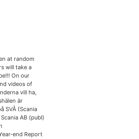
sen at random
 will take a
e!!! On our
und videos of
nderna vill ha,
shälen är
på SVÅ (Scania
 Scania AB (publ)
n
Year-end Report