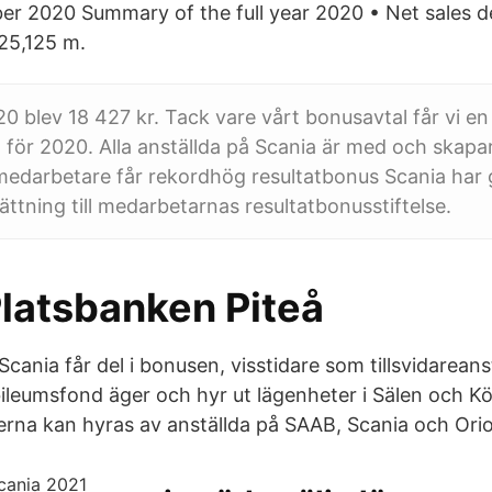
r 2020 Summary of the full year 2020 • Net sales d
25,125 m.
020 blev 18 427 kr. Tack vare vårt bonusavtal får vi e
 för 2020. Alla anställda på Scania är med och skapa
edarbetare får rekordhög resultatbonus Scania har 
ttning till medarbetarnas resultatbonusstiftelse.
Platsbanken Piteå
Scania får del i bonusen, visstidare som tillsvidareanst
leumsfond äger och hyr ut lägenheter i Sälen och Kö
rna kan hyras av anställda på SAAB, Scania och Orio