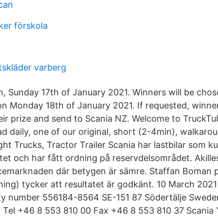
ican
ker förskola
tskläder varberg
m, Sunday 17th of January 2021. Winners will be cho
 Monday 18th of January 2021. If requested, winners
eir prize and send to Scania NZ. Welcome to TruckTub
d daily, one of our original, short (2-4min), walkaro
ht Trucks, Tractor Trailer Scania har lastbilar som ku
tet och har fått ordning på reservdelsområdet. Akille
icemarknaden där betygen är sämre. Staffan Boman 
ning) tycker att resultatet är godkänt. 10 March 2021
ity number 556184-8564 SE-151 87 Södertälje Swede
Tel +46 8 553 810 00 Fax +46 8 553 810 37 Scania 