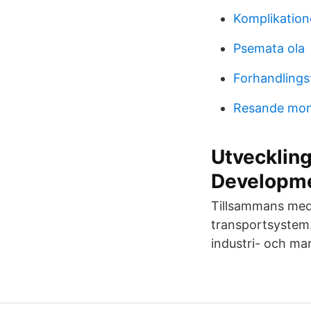
Komplikation
Psemata ola
Forhandlings
Resande mont
Utveckling
Developme
Tillsammans med v
transportsystem.
industri- och mar