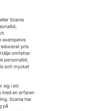
ller Scania
onalbil,
och
m exempelvis
 reducerat pris
rtälje omfattar
 personalbil,
pris och mycket
 sig i ett
ng med en erfaren
ling. Scania har
g på